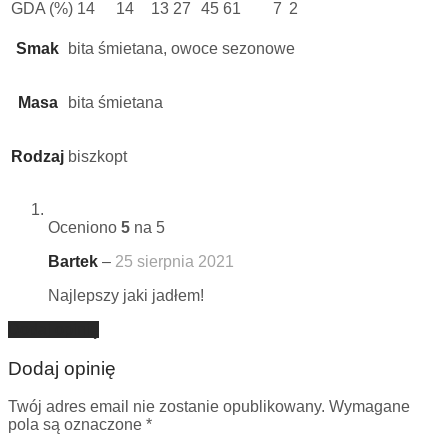
GDA (%)
14
14
13
27
45
61
7
2
Smak
bita śmietana, owoce sezonowe
Masa
bita śmietana
Rodzaj
biszkopt
Oceniono
5
na 5
Bartek
–
25 sierpnia 2021
Najlepszy jaki jadłem!
Dodaj opinię
Dodaj opinię
Twój adres email nie zostanie opublikowany.
Wymagane
pola są oznaczone
*