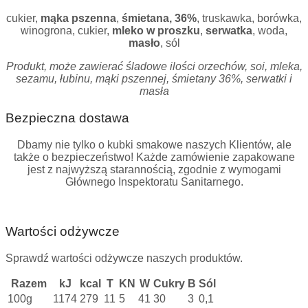
cukier,
mąka pszenna
,
śmietana, 36%
, truskawka, borówka,
winogrona, cukier,
mleko w proszku
,
serwatka
, woda,
masło
, sól
Produkt, może zawierać śladowe ilości orzechów, soi, mleka,
sezamu, łubinu, mąki pszennej, śmietany 36%, serwatki i
masła
Bezpieczna dostawa
Dbamy nie tylko o kubki smakowe naszych Klientów, ale
także o bezpieczeństwo! Każde zamówienie zapakowane
jest z najwyższą starannością, zgodnie z wymogami
Głównego Inspektoratu Sanitarnego.
Wartości odżywcze
Sprawdź wartości odżywcze naszych produktów.
Razem
kJ
kcal
T
KN
W
Cukry
B
Sól
100g
1174
279
11
5
41
30
3
0,1