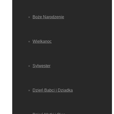
Boże Narodzenie
Wielkanoc
Sylwester
Dzień Babci i Dziadka