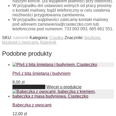
naszym koncie. (za wyjątkiem płatności przy odbiorze).
W przypadku dni ustawowo wolnych od pracy prosimy
o kontakt mailowy, bądź telefoniczny w celu ustalenia
możliwości przygotowania zamówienia.
W przypadku wątpliwości zalecamy kontakt mailowy
pod adresem zamowienia@ciasteczko.com lub
telefonicznie pod numerem: 733 093 093, 665 661 551.
SKU:
nalesnik
Kategoria:
Ciastka
Znaczniki:
biszkopt
,
biszkopt z owocami
,
Naleśnik
Podobne produkty
Ptyś z bitą śmietaną i budyniem
8,00
zł
Dodaj do koszyka
Więcej o produkcie
Babeczka z owocami
12,00
zł