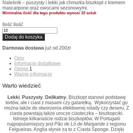
Naleśnik – puszysty i lekki jak chmurka
biszkopt z kremem
mascarpone oraz owocami sezonowymi.
Minimalna ilość dla tego produktu wynosi 10 sztuk
Ilość
Ilość
Dodaj do koszyka
Darmowa dostawa
już od 200zł
Opis
Informacje dodatkowe
Opinie
1
Ważne informacje
Warto wiedzieć
Lekki
.
Puszysty
.
Delikatny
. Biszkopt stanowi podstawę
tortów, ale i ciast z masami czy galaretką. Wykorzystać go
można także do stworzenia efektownej rolady czy deseru. Z
ciasta powstają także urocze ciasteczka – biszkopciki.
Istnieje kilkanaście rodzai biszkoptów. W Portugalii
najpopularniejszy jest
Pão de Ló de Margaride
z regionu
Felgueiras. Anglia słynie za to z Ciasta Sponge. Dzięki