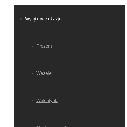
Wyjątkowe okazje
Prezent
Wesele
Walentynki