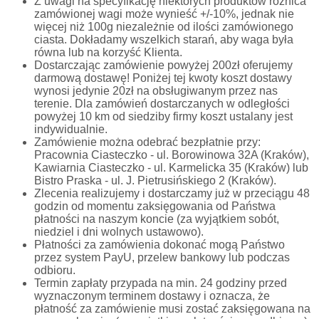
Z uwagi na specyfikację niektórych produktów różnica
zamówionej wagi może wynieść +/-10%, jednak nie
więcej niż 100g niezależnie od ilości zamówionego
ciasta. Dokładamy wszelkich starań, aby waga była
równa lub na korzyść Klienta.
Dostarczając zamówienie powyżej 200zł oferujemy
darmową dostawę! Poniżej tej kwoty koszt dostawy
wynosi jedynie 20zł na obsługiwanym przez nas
terenie. Dla zamówień dostarczanych w odległości
powyżej 10 km od siedziby firmy koszt ustalany jest
indywidualnie.
Zamówienie można odebrać bezpłatnie przy:
Pracownia Ciasteczko - ul. Borowinowa 32A (Kraków),
Kawiarnia Ciasteczko - ul. Karmelicka 35 (Kraków) lub
Bistro Praska - ul. J. Pietrusińskiego 2 (Kraków).
Zlecenia realizujemy i dostarczamy już w przeciągu 48
godzin od momentu zaksięgowania od Państwa
płatności na naszym koncie (za wyjątkiem sobót,
niedziel i dni wolnych ustawowo).
Płatności za zamówienia dokonać mogą Państwo
przez system PayU, przelew bankowy lub podczas
odbioru.
Termin zapłaty przypada na min. 24 godziny przed
wyznaczonym terminem dostawy i oznacza, że
płatność za zamówienie musi zostać zaksięgowana na