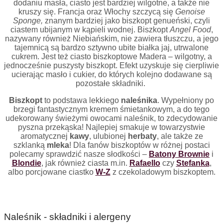
dodaniu masła, ciasto jest bardziej wilgotne, a także nie
kruszy się. Francja oraz Włochy szczycą się
Genoise
Sponge,
znanym bardziej jako biszkopt genueński, czyli
ciastem ubijanym w kąpieli wodnej. Biszkopt
Angel Food
,
nazywany również Niebiańskim, nie zawiera tłuszczu, a jego
tajemnicą są bardzo sztywno ubite białka jaj, utrwalone
cukrem.
Jest też ciasto biszkoptowe Madera – wilgotny, a
jednocześnie puszysty biszkopt. Efekt uzyskuje się cierpliwie
ucierając masło i cukier, do których kolejno dodawane są
pozostałe składniki.
Biszkopt
to podstawa lekkiego
naleśnika
. Wypełniony po
brzegi fantastycznym kremem śmietankowym, a do tego
udekorowany świeżymi owocami naleśnik, to zdecydowanie
pyszna przekąska! Najlepiej smakuje w towarzystwie
aromatycznej
kawy
, ulubionej
herbaty
, ale także ze
szklanką
mleka
! Dla fanów biszkoptów w różnej postaci
polecamy sprawdzić nasze słodkości –
Batony Brownie
i
Blondie
, jak również ciasta m.in.
Rafaello
czy
Stefanka
,
albo porcjowane ciastko
W-Z
z czekoladowym biszkoptem.
Naleśnik - składniki i alergeny