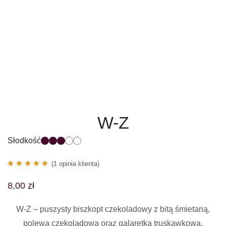
W-Z
Słodkość
(
1
opinia klienta)
1
Oceniony
8,00
zł
5.00
na 5 na
podstawie
W-Z – puszysty
biszkopt czekoladowy z bitą śmietaną,
oceny
polewą czekoladową oraz galaretką truskawkową.