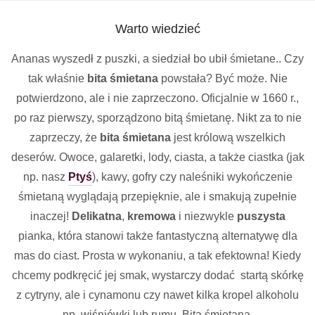
Warto wiedzieć
Ananas wyszedł z puszki, a siedział bo ubił śmietane.. Czy
tak właśnie
bita śmietana
powstała? Być może. Nie
potwierdzono, ale i nie zaprzeczono. Oficjalnie w 1660 r.,
po raz pierwszy, sporządzono bitą śmietanę. Nikt za to nie
zaprzeczy, że
bita śmietana
jest królową wszelkich
deserów. Owoce, galaretki, lody, ciasta, a także ciastka (jak
np. nasz
Ptyś
), kawy, gofry czy naleśniki wykończenie
śmietaną wyglądają przepięknie, ale i smakują zupełnie
inaczej!
Delikatna
,
kremowa
i niezwykle
puszysta
pianka, która stanowi także fantastyczną alternatywę dla
mas do ciast. Prosta w wykonaniu, a tak efektowna! Kiedy
chcemy podkręcić jej smak, wystarczy dodać startą skórkę
z cytryny, ale i cynamonu czy nawet kilka kropel alkoholu
np. wiśniówki lub rumu. Bita śmietana