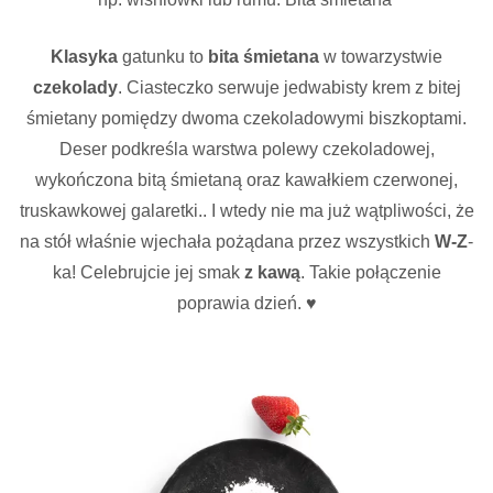
Klasyka
gatunku to
bita śmietana
w towarzystwie
czekolady
. Ciasteczko serwuje jedwabisty krem z bitej
śmietany pomiędzy dwoma czekoladowymi biszkoptami.
Deser podkreśla warstwa polewy czekoladowej,
wykończona bitą śmietaną oraz kawałkiem czerwonej,
truskawkowej galaretki.. I wtedy nie ma już wątpliwości, że
na stół właśnie wjechała pożądana przez wszystkich
W-Z
-
ka! Celebrujcie jej smak
z kawą
. Takie połączenie
poprawia dzień. ♥