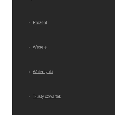
Prezent
Wesele
Walentynki
Tłusty czwartek