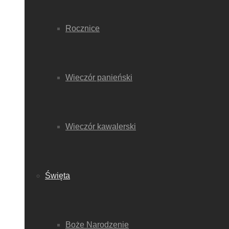
Rocznice
Wieczór panieński
Wieczór kawalerski
Święta
Boże Narodzenie