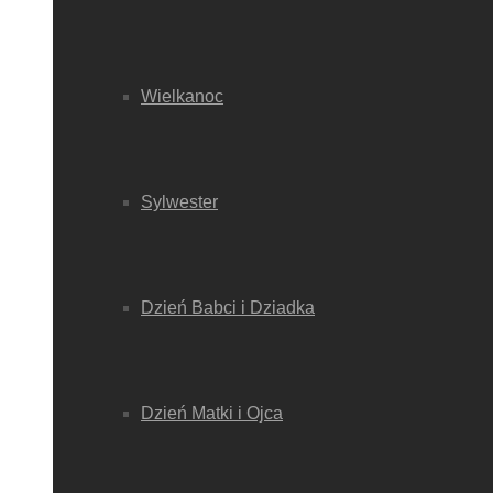
Wielkanoc
Sylwester
Dzień Babci i Dziadka
Dzień Matki i Ojca