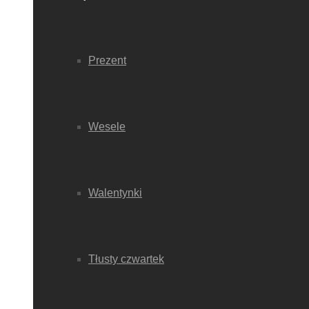
Prezent
Wesele
Walentynki
Tłusty czwartek