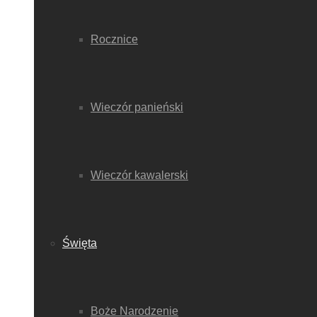
Rocznice
Wieczór panieński
Wieczór kawalerski
Święta
Boże Narodzenie