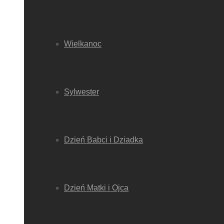
Wielkanoc
Sylwester
Dzień Babci i Dziadka
Dzień Matki i Ojca