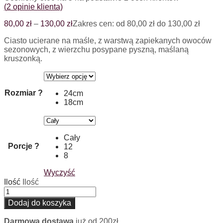
(
2
opinie klienta)
80,00
zł
–
130,00
zł
Zakres cen: od 80,00 zł do 130,00 zł
Ciasto ucierane na maśle, z warstwą zapiekanych owoców
sezonowych, z wierzchu posypane pyszną, maślaną
kruszonką.
Rozmiar
?
24cm
18cm
Cały
Porcje
?
12
8
Wyczyść
Ilość
Ilość
Dodaj do koszyka
Darmowa dostawa
już od 200zł