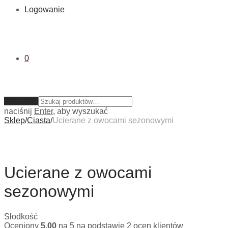
Logowanie
0
Wyczyść
naciśnij
Enter
, aby wyszukać
Sklep
/
Ciasta
/
Ucierane z owocami sezonowymi
Ucierane z owocami
sezonowymi
Słodkość
Oceniony
5.00
na 5 na podstawie
2
ocen klientów