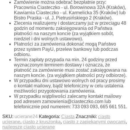
Zamówienie można odebrać bezpłatnie przy:
Pracownia Ciasteczko - ul. Borowinowa 32A (Kraków),
Kawiarnia Ciasteczko - ul. Karmelicka 35 (Kraków) lub
Bistro Praska - ul. J. Pietrusińskiego 2 (Kraków).
Zlecenia realizujemy i dostarczamy już w przeciągu 48
godzin od momentu zaksięgowania od Państwa
płatności na naszym koncie (za wyjątkiem sobót,
niedziel i dni wolnych ustawowo).
Płatności za zamówienia dokonać mogą Państwo
przez system PayU, przelew bankowy lub podczas
odbioru.
Termin zapłaty przypada na min. 24 godziny przed
wyznaczonym terminem dostawy i oznacza, że
płatność za zamówienie musi zostać zaksięgowana na
naszym koncie. (za wyjątkiem płatności przy odbiorze).
W przypadku dni ustawowo wolnych od pracy prosimy
o kontakt mailowy, bądź telefoniczny w celu ustalenia
możliwości przygotowania zamówienia.
W przypadku wątpliwości zalecamy kontakt mailowy
pod adresem zamowienia@ciasteczko.com lub
telefonicznie pod numerem: 733 093 093, 665 661 551.
SKU:
ucierane24
Kategoria:
Ciasta
Znaczniki:
ciasto
ucierane
,
ciasto z kruszonką
,
ciasto z zapiekanymi owocami
,
najlepsze ciasto ucierane