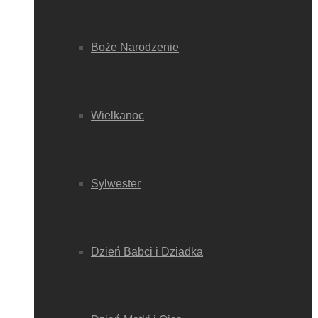
Boże Narodzenie
Wielkanoc
Sylwester
Dzień Babci i Dziadka