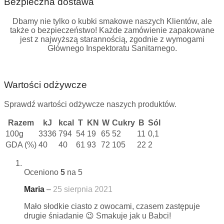
Bezpieczna dostawa
Dbamy nie tylko o kubki smakowe naszych Klientów, ale
także o bezpieczeństwo! Każde zamówienie zapakowane
jest z najwyższą starannością, zgodnie z wymogami
Głównego Inspektoratu Sanitarnego.
Wartości odżywcze
Sprawdź wartości odżywcze naszych produktów.
Razem
kJ
kcal
T
KN
W
Cukry
B
Sól
100g
3336
794
54
19
65
52
11
0,1
GDA (%)
40
40
61
93
72
105
22
2
Oceniono
5
na 5
Maria
–
25 sierpnia 2021
Mało słodkie ciasto z owocami, czasem zastępuje
drugie śniadanie 😉 Smakuje jak u Babci!