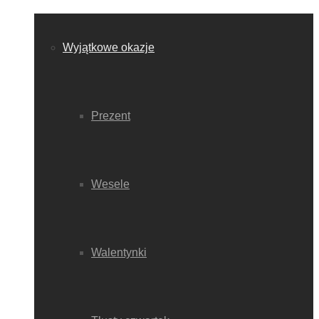
Wyjątkowe okazje
Prezent
Wesele
Walentynki