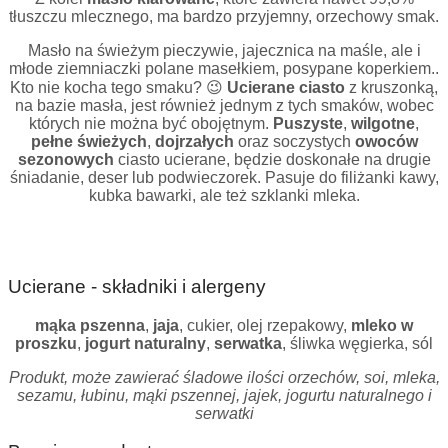
tłuszczu mlecznego, ma bardzo przyjemny, orzechowy smak.
Masło na świeżym pieczywie, jajecznica na maśle, ale i
młode ziemniaczki polane masełkiem, posypane koperkiem..
Kto nie kocha tego smaku? 😉
Ucierane ciasto
z kruszonką,
na bazie masła, jest również jednym z tych smaków, wobec
których nie można być obojętnym.
Puszyste
,
wilgotne
,
pełne świeżych
,
dojrzałych
oraz soczystych
owoców
sezonowych
ciasto ucierane, będzie doskonałe na drugie
śniadanie, deser lub podwieczorek. Pasuje do filiżanki kawy,
kubka bawarki, ale też szklanki mleka.
Ucierane - składniki i alergeny
mąka pszenna
,
jaja
, cukier, olej rzepakowy,
mleko w
proszku
,
jogurt naturalny
,
serwatka
, śliwka węgierka, sól
Produkt, może zawierać śladowe ilości orzechów, soi, mleka,
sezamu, łubinu, mąki pszennej, jajek, jogurtu naturalnego i
serwatki