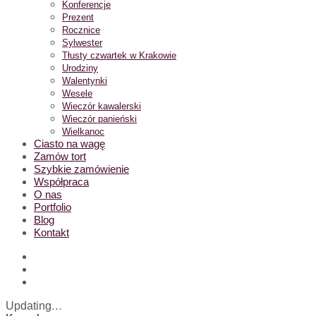
Konferencje
Prezent
Rocznice
Sylwester
Tłusty czwartek w Krakowie
Urodziny
Walentynki
Wesele
Wieczór kawalerski
Wieczór panieński
Wielkanoc
Ciasto na wagę
Zamów tort
Szybkie zamówienie
Współpraca
O nas
Portfolio
Blog
Kontakt
Updating
…