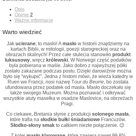
Opis
Opinie
2
Ważne informacje
Warto wiedzieć
Jak
ucierane
, to masło! A
masło
w historii znajdziemy na
kartach Biblii, w mitologii, poezji starogreckiej oraz na
obrazach skalnych! Przez całe stulecia stanowiło
produkt
luksusowy
, wręcz
królewski
. W Norwegii część podatków
była pobierana w maśle. Jako dobro z najwyższej półki
zostało zakazane podczas postu. Dzięki darowiźnie można
było się “wykupić”. Jedna z historii mówi, że wieża katedry w
Ruen we Francji, nosi nazwę T
our du Beurre
, bo została
ufundowana przez podatek od masła. Masło doczekało się
także swojego Muzeum. Można poznawać i odkrywać
wszystkie atuty masełka w osadzie Maslovice, na obrzeżach
Pragi.
Co ciekawe, Bretania słynie z produkcji
solonego masła
,
które trafia na
słodkie bułki śniadaniowe
Francuzów.
Słodko-słony smak
to całkiem niezłe połączenie. 😉
Z kolei
masło klarowane
, które zawiera nawet 99,8%