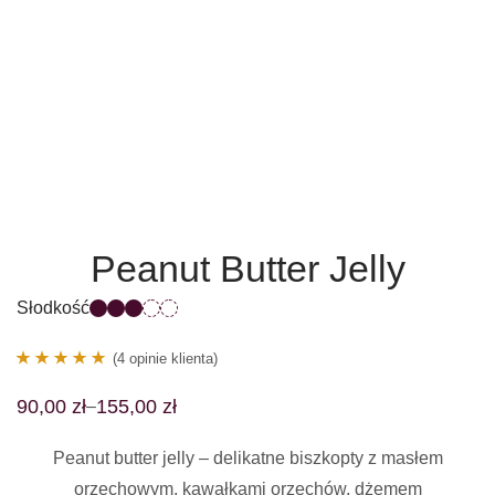
Peanut Butter Jelly
Słodkość
(
4
opinie klienta)
4
Oceniony
90,00
zł
155,00
zł
–
5.00
na 5 na
podstawie
Peanut butter jelly –
delikatne biszkopty z masłem
ocen
orzechowym, kawałkami orzechów, dżemem