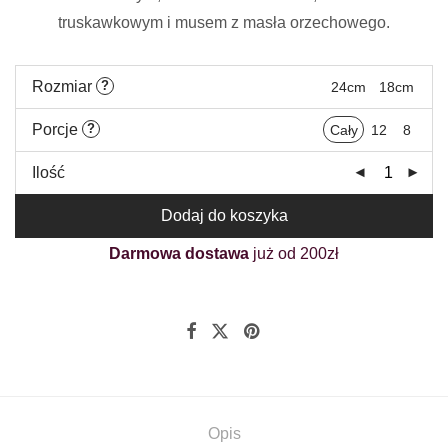
klientów
truskawkowym i musem z masła orzechowego.
Rozmiar
?
24cm
18cm
Porcje
?
Cały
12
8
Ilość
Dodaj do koszyka
Darmowa dostawa
już od 200zł
Opis