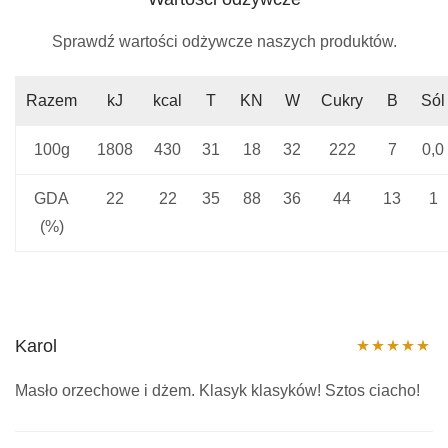
Sprawdź wartości odżywcze naszych produktów.
Razem
kJ
kcal
T
KN
W
Cukry
B
Sól
100g
1808
430
31
18
32
222
7
0,0
GDA
22
22
35
88
36
44
13
1
(%)
Karol
Oceniono
5
Masło orzechowe i dżem. Klasyk klasyków! Sztos ciacho!
na 5