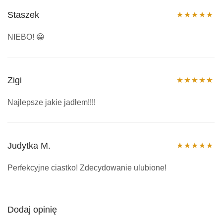
Staszek
Oceniono
5
NIEBO! 😀
na 5
Zigi
Oceniono
5
Najlepsze jakie jadłem!!!!
na 5
Judytka M.
Oceniono
5
Perfekcyjne ciastko! Zdecydowanie ulubione!
na 5
Dodaj opinię